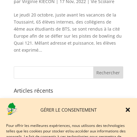
par
Virginie KIECON
|
17 Nov, 2022
|
Vie Scolaire
Le jeudi 20 octobre, juste avant les vacances de la
Toussaint, 65 élèves internes, des collégiens de
4ème aux étudiants de BTS, se sont rendus à la cité
Europe afin de se défier sur les pistes de bowling du
Quai 121. Mêlant adresse et puissance, les élèves
ont exprimé...
Articles récents
Un projet innovant soutenu par l’Europe et la Région
Hauts-de-France…
GÉRER LE CONSENTEMENT
Du vivant, du concret, des projets : découvrez le
Lycée de Coulogne lors de notre 3ème Matinée
Pour offrir les meilleures expériences, nous utilisons des technologies
d’Orientation !
telles que les cookies pour stocker et/ou accéder aux informations des
appareils. Le fait de consentir à ces technologies nous permettra de