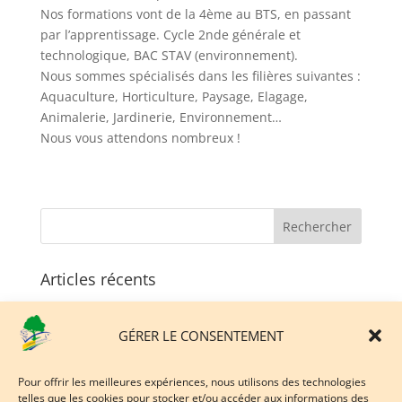
Nos formations vont de la 4ème au BTS, en passant
par l’apprentissage. Cycle 2nde générale et
technologique, BAC STAV (environnement).
Nous sommes spécialisés dans les filières suivantes :
Aquaculture, Horticulture, Paysage, Elagage,
Animalerie, Jardinerie, Environnement…
Nous vous attendons nombreux !
Articles récents
Un projet innovant soutenu par l’Europe et la Région
Hauts-de-France…
GÉRER LE CONSENTEMENT
Du vivant, du concret, des projets : découvrez le
Lycée de Coulogne lors de notre 3ème Matinée
Pour offrir les meilleures expériences, nous utilisons des technologies
d’Orientation !
telles que les cookies pour stocker et/ou accéder aux informations des