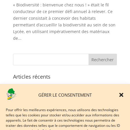
« Biodiversité : bienvenue chez nous ! » était le fil
conducteur de ce premier défi annuel à relever. Ce
dernier consistait à concevoir des habitats
permettant d’accueillir la biodiversité au sein de son
Lycée, en utilisant impérativement des matériaux
de...
Articles récents
Un projet innovant soutenu par l’Europe et la Région
Hauts-de-France…
GÉRER LE CONSENTEMENT
Du vivant, du concret, des projets : découvrez le
Lycée de Coulogne lors de notre 3ème Matinée
Pour offrir les meilleures expériences, nous utilisons des technologies
d’Orientation !
telles que les cookies pour stocker et/ou accéder aux informations des
appareils. Le fait de consentir à ces technologies nous permettra de
Découvrez notre filière STAV : Bac Sciences et
traiter des données telles que le comportement de navigation ou les ID
Technologies de l’Agronomie et du Vivant